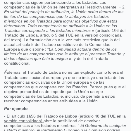
competencias siguen perteneciendo a los Estados. Las
competencias de la Unión se interpretan así restrictivamente: « 2
.
En virtud del principio de atribución, la Unión actúa dentro de los
límites de las competencias que le atribuyen los Estados
miembros en los Tratados para lograr los objetivos que éstos
determinan. Toda competencia no atribuida a la Unión en los
Tratados corresponde a los Estados miembros
» (artículo 1§6 del
Tratado de Lisboa, artículo 5 del TUE en la versión consolidada
del texto). La formulación es a la vez más restrictiva que la del
actual artículo 5 del Tratado constitutivo de la Comunidad
Europea que dispone : “
La Comunidad actuará dentro de los
límites de las competencias que le atribuye el presente Tratado y
de los objetivos que éste le asigna
», y de la del Tratado
constitucional.
A
demás, el Tratado de Lisboa no es tan explícito como lo era el
Tratado constitucional europeo ya que no incluye una lista de las
competencias exclusivas de la Unión europea y de las
competencias que comparte con los Estados. Parece pués que el
objetivo primordial es de impedir que la Unión usurpe
competencias de los Estados, e, incluso, de permitir a estos
recobrar competencias antes atribuídas a la Unión.
P
or ejemplo
:
-
El artículo 1§56 del Tratado de Lisboa (artículo 48 del TUE en la
versión consolidada)
abre la posibilidad de devolver
competencias a los Estados miembros: “
El Gobierno de cualquier
Estado miembro, el Parlamento Europeo o la Comisión podrán