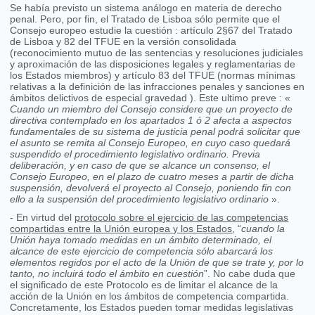
Se había previsto un sistema análogo en materia de derecho
penal. Pero, por fin, el Tratado de Lisboa sólo permite que el
Consejo europeo estudie la cuestión : artículo 2§67 del Tratado
de Lisboa y 82 del TFUE en la versión consolidada
(reconocimiento mutuo de las sentencias y resoluciones judiciales
y aproximación de las disposiciones legales y reglamentarias de
los Estados miembros) y artículo 83 del TFUE (normas mínimas
relativas a la definición de las infracciones penales y sanciones en
ámbitos delictivos de especial gravedad ). Este ultimo preve : «
Cuando un miembro del Consejo considere que un proyecto de
directiva contemplado en los apartados 1 ó 2 afecta a aspectos
fundamentales de su sistema de justicia penal podrá solicitar que
el asunto se remita al Consejo Europeo, en cuyo caso quedará
suspendido el procedimiento legislativo ordinario. Previa
deliberación, y en caso de que se alcance un consenso, el
Consejo Europeo, en el plazo de cuatro meses a partir de dicha
suspensión, devolverá el proyecto al Consejo, poniendo fin con
ello a la suspensión del procedimiento legislativo ordinario
».
- En virtud del
protocolo sobre el ejercicio de las competencias
compartidas entre la Unión europea y los Estados
, “
cuando la
Unión haya tomado medidas en un ámbito determinado, el
alcance de este ejercicio de competencia sólo abarcará los
elementos regidos por el acto de la Unión de que se trate y, por lo
tanto, no incluirá todo el ámbito en cuestión
”. No cabe duda que
el significado de este Protocolo es de limitar el alcance de la
acción de la Unión en los ámbitos de competencia compartida.
Concretamente, los Estados pueden tomar medidas legislativas