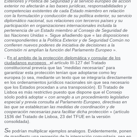
Exteriores y Política de Seguridad y al servicio europeo de acción
exterior no afectarán a las bases jurídicas, responsabilidades y
competencias existentes de cada Estado miembro en relación
con la formulación y conducción de su política exterior, su servicio
diplomático nacional, sus relaciones con terceros países y su
participación en organizaciones internacionales incluida la
pertenencia de un Estado miembro al Consejo de Seguridad de
las Naciones Unidas
». Sigue añadiendo que « l
as disposiciones
correspondientes a la Política Exterior y de Seguridad Común no
confieren nuevos poderes de iniciativa de decisiones a la
Comisión ni amplían la función del Parlamento Europeo
».
- E
n el ambito de la protección diplomática y consular de los
ciudadanos europeos ,
el artículo III-127 del Tratado
constitucional preveía que las “
medidas necesarias
” para
garantizar esta protección tenían que adoptarse como ley
europea (o sea, mediante un texto que se integraría directamente
en los ordenamientos jurídicos nacionales sin que sea necesario
que los Estados procedan a una transposición). El Tratado de
Lisboa es más restrictivo puesto que dispone que el Consejo
sóolo podrá adoptar «
con arreglo a un procedimiento legislativo
especial y previa consulta al Parlamento Europeo, directivas en
las que se establezcan las medidas de coordinación y de
cooperación necesarias para facilitar dicha protección
» (artículo
1§36 del Tratado de Lisboa, 23 del TFUE en la versión
consolidada).
S
e podrían multiplicar ejemplos analogos. Evidentemente, ponen
de manifiesto una regresión de la integración comunitaria, sea en