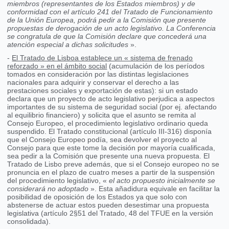
miembros (representantes de los Estados miembros) y de
conformidad con el artículo 241 del Tratado de Funcionamiento
de la Unión Europea, podrá pedir a la Comisión que presente
propuestas de derogación de un acto legislativo. La Conferencia
se congratula de que la Comisión declare que concederá una
atención especial a dichas solicitudes
».
-
El Tratado de Lisboa establece un « sistema de frenado
reforzado » en el ámbito social
(acumulación de los períodos
tomados en consideración por las distintas legislaciones
nacionales para adquirir y conservar el derecho a las
prestaciones sociales y exportación de estas): si un estado
declara que un proyecto de acto legislativo perjudica a aspectos
importantes de su sistema de seguridad social (por ej. afectando
al equilibrio financiero) y solicita que el asunto se remita al
Consejo Europeo, el procedimiento legislativo ordinario queda
suspendido. El Tratado constitucional (artículo III-316) disponía
que el Consejo Europeo podía, sea devolver el proyecto al
Consejo para que este tome la decisión por mayoría cualificada,
sea pedir a la Comisión que presente una nueva propuesta. El
Tratado de Lisbo preve además, que si el Consejo europeo no se
pronuncia en el plazo de cuatro meses a partir de la suspensión
del procedimiento legislativo, «
el acto propuesto inicialmente se
considerará no adoptado
». Esta añadidura equivale en facilitar la
posibilidad de oposición de los Estados ya que solo con
abstenerse de actuar estos pueden desestimar una propuesta
legislativa (artículo 2§51 del Tratado, 48 del TFUE en la versión
consolidada).