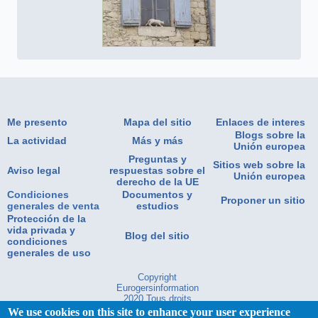
Me presento
Mapa del sitio
Enlaces de interes
Blogs sobre la
La actividad
Más y más
Unión europea
Preguntas y
Sitios web sobre la
Aviso legal
respuestas sobre el
Unión europea
derecho de la UE
Condiciones
Documentos y
Proponer un sitio
generales de venta
estudios
Protección de la
vida privada y
Blog del sitio
condiciones
generales de uso
Copyright
Eurogersinformation
2020.Tous droits
réservés
We use cookies on this site to enhance your user experience