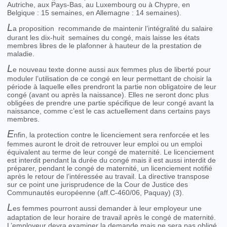
Autriche, aux Pays-Bas, au Luxembourg ou à Chypre, en
Belgique : 15 semaines, en Allemagne : 14 semaines).
L
a proposition recommande de maintenir l’intégralité du salaire
durant les dix-huit semaines du congé, mais laisse les états
membres libres de le plafonner à hauteur de la prestation de
maladie.
L
e nouveau texte donne aussi aux femmes plus de liberté pour
moduler l’utilisation de ce congé en leur permettant de choisir la
période à laquelle elles prendront la partie non obligatoire de leur
congé (avant ou après la naissance). Elles ne seront donc plus
obligées de prendre une partie spécifique de leur congé avant la
naissance, comme c’est le cas actuellement dans certains pays
membres.
E
nfin, la protection contre le licenciement sera renforcée et les
femmes auront le droit de retrouver leur emploi ou un emploi
équivalent au terme de leur congé de maternité. Le licenciement
est interdit pendant la durée du congé mais il est aussi interdit de
préparer, pendant le congé de maternité, un licenciement notifié
après le retour de l’intéressée au travail. La directive transpose
sur ce point une jurisprudence de la Cour de Justice des
Communautés européenne (aff.C-460/06, Paquay) (3).
L
es femmes pourront aussi demander à leur employeur une
adaptation de leur horaire de travail après le congé de maternité.
L’employeur devra examiner la demande mais ne sera pas obligé