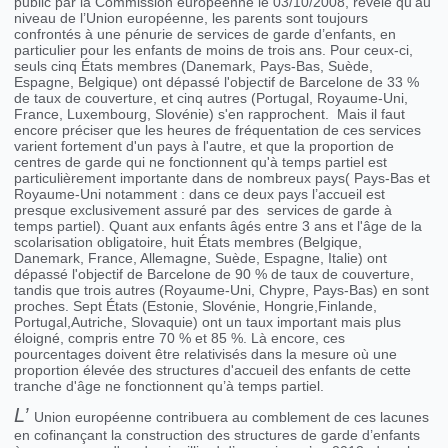
public par la Commission européenne le 03/10/2008, révèle qu’au
niveau de l’Union européenne, les parents sont toujours
confrontés à une pénurie de services de garde d’enfants, en
particulier pour les enfants de moins de trois ans. Pour ceux-ci,
seuls cinq États membres (Danemark, Pays-Bas, Suède,
Espagne, Belgique) ont dépassé l'objectif de Barcelone de 33 %
de taux de couverture, et cinq autres (Portugal, Royaume-Uni,
France, Luxembourg, Slovénie) s'en rapprochent. Mais il faut
encore préciser que les heures de fréquentation de ces services
varient fortement d'un pays à l'autre, et que la proportion de
centres de garde qui ne fonctionnent qu'à temps partiel est
particulièrement importante dans de nombreux pays( Pays-Bas et
Royaume-Uni notamment : dans ce deux pays l’accueil est
presque exclusivement assuré par des services de garde à
temps partiel). Quant aux enfants âgés entre 3 ans et l'âge de la
scolarisation obligatoire, huit États membres (Belgique,
Danemark, France, Allemagne, Suède, Espagne, Italie) ont
dépassé l'objectif de Barcelone de 90 % de taux de couverture,
tandis que trois autres (Royaume-Uni, Chypre, Pays-Bas) en sont
proches. Sept États (Estonie, Slovénie, Hongrie,Finlande,
Portugal,Autriche, Slovaquie) ont un taux important mais plus
éloigné, compris entre 70 % et 85 %. Là encore, ces
pourcentages doivent être relativisés dans la mesure où une
proportion élevée des structures d'accueil des enfants de cette
tranche d'âge ne fonctionnent qu’à temps partiel.
L’
Union européenne contribuera au comblement de ces lacunes
en cofinançant la construction des structures de garde d’enfants