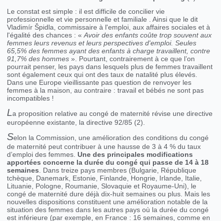
Le constat est simple : il est difficile de concilier vie
professionnelle et vie personnelle et familiale . Ainsi que le dit
Vladimír Špidla, commissaire à l'emploi, aux affaires sociales et à
l'égalité des chances : «
Avoir des enfants coûte trop souvent aux
femmes leurs revenus et leurs perspectives d'emploi. Seules
65,5% des femmes ayant des enfants à
charge travaillent, contre
91,7% des hommes
». Pourtant, contrairement à ce que l’on
pourrait penser, les pays dans lesquels plus de femmes travaillent
sont également ceux qui ont des taux de natalité plus élevés.
Dans une Europe vieillissante pas question de renvoyer les
femmes à la maison, au contraire : travail et bébés ne sont pas
incompatibles !
L
a proposition relative au congé de maternité révise une directive
européenne existante, la directive 92/85 (2).
S
elon la Commission, une amélioration des conditions du congé
de maternité peut contribuer à une hausse de 3 à 4 % du taux
d’emploi des femmes.
Une des
principales modifications
apportées concerne la durée du congé qui passe de 14 à 18
semaines
. Dans treize pays membres (Bulgarie, République
tchèque, Danemark, Estonie, Finlande, Hongrie, Irlande, Italie,
Lituanie, Pologne, Roumanie, Slovaquie et Royaume-Uni), le
congé de maternité dure déjà dix-huit semaines ou plus. Mais les
nouvelles dispositions constituent une amélioration notable de la
situation des femmes dans les autres pays où la durée du congé
est inférieure (par exemple, en France : 16 semaines, comme en