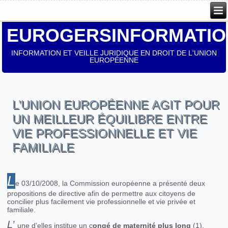
EUROGERSINFORMATIO
INFORMATION ET VEILLE JURIDIQUE EN DROIT DE L'UNION
EUROPÉENNE
L’UNION EUROPÉENNE AGIT POUR
UN MEILLEUR ÉQUILIBRE ENTRE
VIE PROFESSIONNELLE ET VIE
FAMILIALE
L
e 03/10/2008, la Commission européenne a présenté deux
propositions de directive afin de permettre aux citoyens de
concilier plus facilement vie professionnelle et vie privée et
familiale.
L’
une d’elles institue un c
ongé de maternité plus long
(1).