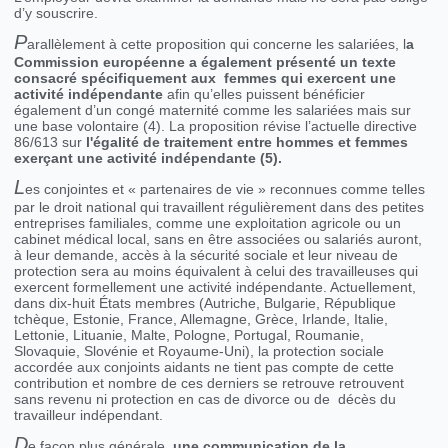
d’y souscrire.
P
arallèlement à cette proposition qui concerne les salariées, l
a
Commission européenne a également présenté un texte
consacré spécifiquement aux
femmes qui exercent une
activité indépendante
afin qu’elles puissent bénéficier
également d’un congé maternité comme les salariées mais sur
une base volontaire (4). La proposition révise l’actuelle directive
86/613 sur
l'égalité de traitement entre hommes et femmes
exerçant une activité indépendante (5).
L
es conjointes et « partenaires de vie » reconnues comme telles
par le droit national qui travaillent régulièrement dans des petites
entreprises familiales, comme une exploitation agricole ou un
cabinet médical local, sans en être associées ou salariés auront,
à leur demande, accès à la sécurité sociale et leur niveau de
protection sera au moins équivalent à celui des travailleuses qui
exercent formellement une activité indépendante. Actuellement,
dans dix-huit États membres (Autriche, Bulgarie, République
tchèque, Estonie, France, Allemagne, Grèce, Irlande, Italie,
Lettonie, Lituanie, Malte, Pologne, Portugal, Roumanie,
Slovaquie, Slovénie et Royaume-Uni), la protection sociale
accordée aux conjoints aidants ne tient pas compte de cette
contribution et nombre de ces derniers se retrouve retrouvent
sans revenu ni protection en cas de divorce ou de décès du
travailleur indépendant.
D
e façon plus générale,
une communication de la