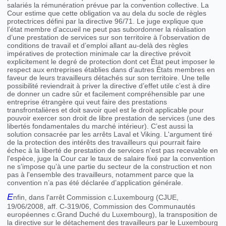
salariés la rémunération prévue par la convention collective. La
Cour estime que cette obligation va au dela du socle de règles
protectrices défini par la directive 96/71. Le juge explique que
l’état membre d’accueil ne peut pas subordonner la réalisation
d’une prestation de services sur son territoire à l’observation de
conditions de travail et d’emploi allant au-delà des règles
impératives de protection minimale car la directive prévoit
explicitement le degré de protection dont cet État peut imposer le
respect aux entreprises établies dans d’autres États membres en
faveur de leurs travailleurs détachés sur son territoire. Une telle
possibilité reviendrait à priver la directive d’effet utile c’est à dire
de donner un cadre sûr et facilement compréhensible par une
entreprise étrangère qui veut faire des prestations
transfrontalières et doit savoir quel est le droit applicable pour
pouvoir exercer son droit de libre prestation de services (une des
libertés fondamentales du marché intérieur). C’est aussi la
solution consacrée par les arrêts Laval et Viking. L'argument tiré
de la protection des intérêts des travailleurs qui pourrait faire
échec à la liberté de prestation de services n'est pas recevable en
l'espèce, juge la Cour car le taux de salaire fixé par la convention
ne s’impose qu’à une partie du secteur de la construction et non
pas à l'ensemble des travailleurs, notamment parce que la
convention n’a pas été déclarée d’application générale.
E
nfin, dans l'arrêt Commission c.Luxembourg (CJUE,
19/06/2008, aff. C-319/06, Commission des Communautés
européennes c.Grand Duché du Luxembourg), la transposition de
la directive sur le détachement des travailleurs par le Luxembourg