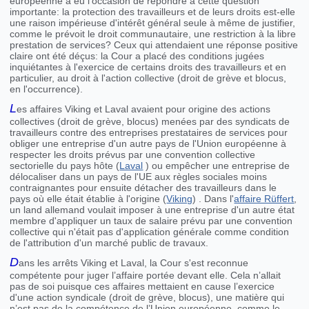
européenne a eu l'occasion de répondre à cette question
importante: la protection des travailleurs et de leurs droits est-elle
une raison impérieuse d'intérêt général seule à même de justifier,
comme le prévoit le droit communautaire, une restriction à la libre
prestation de services? Ceux qui attendaient une réponse positive
claire ont été déçus: la Cour a placé des conditions jugées
inquiétantes à l'exercice de certains droits des travailleurs et en
particulier, au droit à l'action collective (droit de grève et blocus,
en l'occurrence).
L
es affaires Viking et Laval avaient pour origine des actions
collectives (droit de grève, blocus) menées par des syndicats de
travailleurs contre des entreprises prestataires de services pour
obliger une entreprise d'un autre pays de l'Union européenne à
respecter les droits prévus par une convention collective
sectorielle du pays hôte (
Laval
) ou empêcher une entreprise de
délocaliser dans un pays de l'UE aux règles sociales moins
contraignantes pour ensuite détacher des travailleurs dans le
pays où elle était établie à l'origine (
Viking
) . Dans l'
affaire Rüffert
,
un land allemand voulait imposer à une entreprise d'un autre état
membre d'appliquer un taux de salaire prévu par une convention
collective qui n'était pas d'application générale comme condition
de l'attribution d'un marché public de travaux.
D
ans les arrêts Viking et Laval, la Cour s'est reconnue
compétente pour juger l’affaire portée devant elle. Cela n’allait
pas de soi puisque ces affaires mettaient en cause l’exercice
d'une action syndicale (droit de grève, blocus), une matière qui
n’est pas de la compétence de l’Union européenne, comme le