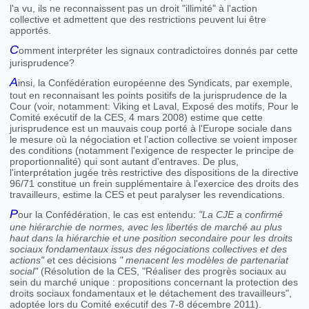
l'a vu, ils ne reconnaissent pas un droit "illimité" à l'action
collective et admettent que des restrictions peuvent lui être
apportés.
C
omment interpréter les signaux contradictoires donnés par cette
jurisprudence?
A
insi, la Confédération européenne des Syndicats, par exemple,
tout en reconnaisant les points positifs de la jurisprudence de la
Cour (voir, notamment: Viking et Laval, Exposé des motifs, Pour le
Comité exécutif de la CES, 4 mars 2008) estime que cette
jurisprudence est un mauvais coup porté à l'Europe sociale dans
le mesure où la négociation et l’action collective se voient imposer
des conditions (notamment l'exigence de respecter le principe de
proportionnalité) qui sont autant d'entraves. De plus,
l'interprétation jugée très restrictive des dispositions de la directive
96/71 constitue un frein supplémentaire à l'exercice des droits des
travailleurs, estime la CES et peut paralyser les revendications.
P
our la Confédération, le cas est entendu:
"La CJE a confirmé
une hiérarchie de normes, avec les libertés de marché au plus
haut dans la hiérarchie et une position secondaire pour les droits
sociaux fondamentaux issus des négociations collectives et des
actions
"
et ces décisions
" menacent les modèles de partenariat
social"
(Résolution de la CES, "Réaliser des progrès sociaux au
sein du marché unique : propositions concernant la protection des
droits sociaux fondamentaux et le détachement des travailleurs",
adoptée lors du Comité exécutif des 7-8 décembre 2011).