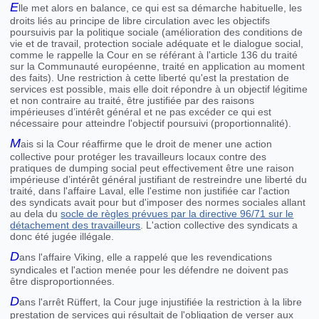
E
lle met alors en balance, ce qui est sa démarche habituelle, les
droits liés au principe de libre circulation avec les objectifs
poursuivis par la politique sociale (amélioration des conditions de
vie et de travail, protection sociale adéquate et le dialogue social,
comme le rappelle la Cour en se référant à l'article 136 du traité
sur la Communauté européenne, traité en application au moment
des faits). Une restriction à cette liberté qu'est la prestation de
services est possible, mais elle doit répondre à un objectif légitime
et non contraire au traité, être justifiée par des raisons
impérieuses d’intérêt général et ne pas excéder ce qui est
nécessaire pour atteindre l'objectif poursuivi (proportionnalité).
M
ais si la Cour réaffirme que le droit de mener une action
collective pour protéger les travailleurs locaux contre des
pratiques de dumping social peut effectivement être une raison
impérieuse d’intérêt général justifiant de restreindre une liberté du
traité, dans l'affaire Laval, elle l'estime non justifiée car l'action
des syndicats avait pour but d'imposer des normes sociales allant
au dela du
socle de règles prévues par la directive 96/71 sur le
détachement des travailleurs
. L'action collective des syndicats a
donc été jugée illégale.
D
ans l'affaire Viking, elle a rappelé que les revendications
syndicales et l'action menée pour les défendre ne doivent pas
être disproportionnées.
D
ans l'arrêt Rüffert, la Cour juge injustifiée la restriction à la libre
prestation de services qui résultait de l'obligation de verser aux