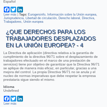
Español
Facebook
Twitter
LinkedIn
Leer más
sobre Publicación de la guía sobre el desplazamiento de
|
Tags:
Eurogersinfo
Información sobre la Unión europea
Jurisprudencia
trabajadores en la UE
Libertad de circulación
Derecho laboral
Directiva
Trabajadores
Unión europea
¿QUE DERECHOS PARA LOS
TRABAJADORES DESPLAZADOS
EN LA UNIÓN EUROPEA? - 4
La Directiva de aplicación (directiva relativa a la garantía de
cumplimiento de la directiva 96/71 sobre el desplazamiento de
trabajadores efectuado en el marco de una prestación de
servicios) tiene por objetivo de garantizar que la Directiva 96/71
se aplique de manera más eficaz, en particular, gracias a una
mejora del control. La propia Directiva 96/71 no se anula y el
nucleo de normas imperativas que debe respetar la empresa
prestataria sigue siendo el mismo.
Idioma
Undefined
Facebook
Twitter
LinkedIn
Leer más
sobre ¿Que derechos para los trabajadores desplazados en la