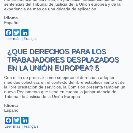
sentencias del Tribunal de justicia de la Unión europea y de la
experiencia de más de una década de aplicación.
Idioma
Español
Facebook
Twitter
LinkedIn
Leer más
sobre ¿Que derechos para los trabajadores desplazados en la
|
Français
Unión europea? - 3
¿QUE DERECHOS PARA LOS
TRABAJADORES DESPLAZADOS
EN LA UNIÓN EUROPEA? 5
Con el fin de precisar como se ejerce el derecho a adopter
medidas colectivas en el contexto del libre establecimiento et de
la libre prestación de servicios, la Comisión presenta también un
nuevo Reglamento que tiene en cuenta la jurisprudencia del
Tribunal de Justicia de la Unión Europea.
Idioma
Español
Facebook
Twitter
LinkedIn
Leer más
sobre ¿Que derechos para los trabajadores desplazados en la
|
Français
Unión europea? 5