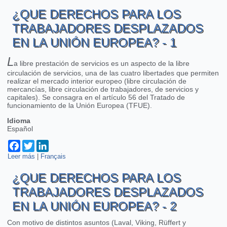
Unión europea? - 4
¿QUE DERECHOS PARA LOS
TRABAJADORES DESPLAZADOS
EN LA UNIÓN EUROPEA? - 1
L
a libre prestación de servicios es un aspecto de la libre
circulación de servicios, una de las cuatro libertades que permiten
realizar el mercado interior europeo (libre circulación de
mercancías, libre circulación de trabajadores, de servicios y
capitales). Se consagra en el artículo 56 del Tratado de
funcionamiento de la Unión Europea (TFUE).
Idioma
Español
Facebook
Twitter
LinkedIn
Leer más
sobre ¿Que derechos para los trabajadores desplazados en la
|
Français
Unión europea? - 1
¿QUE DERECHOS PARA LOS
TRABAJADORES DESPLAZADOS
EN LA UNIÓN EUROPEA? - 2
Con motivo de distintos asuntos (Laval, Viking, Rüffert y