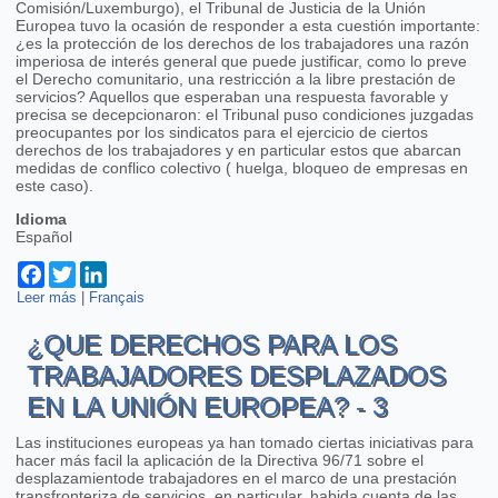
Comisión/Luxemburgo), el Tribunal de Justicia de la Unión
Europea tuvo la ocasión de responder a esta cuestión importante:
¿es la protección de los derechos de los trabajadores una razón
imperiosa de interés general que puede justificar, como lo preve
el Derecho comunitario, una restricción a la libre prestación de
servicios? Aquellos que esperaban una respuesta favorable y
precisa se decepcionaron: el Tribunal puso condiciones juzgadas
preocupantes por los sindicatos para el ejercicio de ciertos
derechos de los trabajadores y en particular estos que abarcan
medidas de conflico colectivo ( huelga, bloqueo de empresas en
este caso).
Idioma
Español
Facebook
Twitter
LinkedIn
Leer más
sobre ¿Que derechos para los trabajadores desplazados en la
|
Français
Unión europea? - 2
¿QUE DERECHOS PARA LOS
TRABAJADORES DESPLAZADOS
EN LA UNIÓN EUROPEA? - 3
Las instituciones europeas ya han tomado ciertas iniciativas para
hacer más facil la aplicación de la Directiva 96/71 sobre el
desplazamientode trabajadores en el marco de una prestación
transfronteriza de servicios, en particular, habida cuenta de las