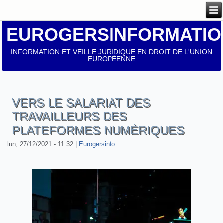
EUROGERSINFORMATIO
INFORMATION ET VEILLE JURIDIQUE EN DROIT DE L'UNION
EUROPÉENNE
VERS LE SALARIAT DES
TRAVAILLEURS DES
PLATEFORMES NUMÉRIQUES
lun, 27/12/2021 - 11:32
|
Eurogersinfo