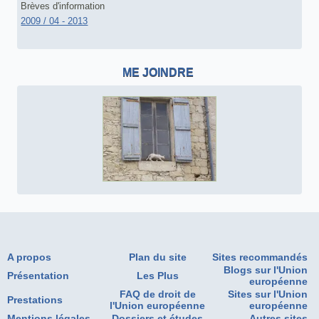
Brèves d'information
2009 / 04 - 2013
ME JOINDRE
A propos
Plan du site
Sites recommandés
Blogs sur l'Union
Présentation
Les Plus
européenne
FAQ de droit de
Sites sur l'Union
Prestations
l'Union européenne
européenne
Mentions légales
Dossiers et études
Autres sites