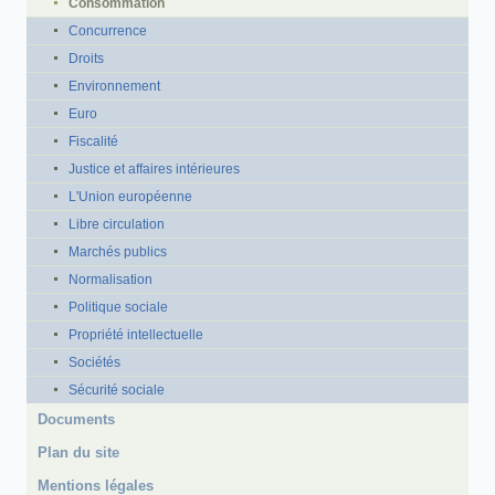
Consommation
Concurrence
Droits
Environnement
Euro
Fiscalité
Justice et affaires intérieures
L'Union européenne
Libre circulation
Marchés publics
Normalisation
Politique sociale
Propriété intellectuelle
Sociétés
Sécurité sociale
Documents
Plan du site
Mentions légales