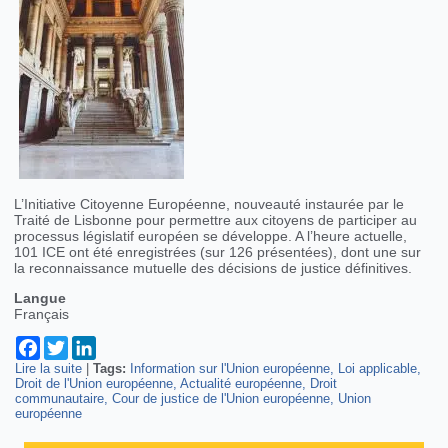
L’Initiative Citoyenne Européenne, nouveauté instaurée par le
Traité de Lisbonne pour permettre aux citoyens de participer au
processus législatif européen se développe. A l’heure actuelle,
101 ICE ont été enregistrées (sur 126 présentées), dont une sur
la reconnaissance mutuelle des décisions de justice définitives.
Langue
Français
Facebook
Twitter
LinkedIn
Lire la suite
de Le précédent judiciaire dans l'Union européenne au coeur
|
Tags:
Information sur l'Union européenne
Loi applicable
Droit de l'Union européenne
d'une Initiative Citoyenne Européenne
Actualité européenne
Droit
communautaire
Cour de justice de l'Union européenne
Union
européenne