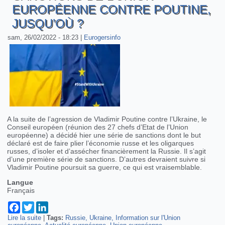
EUROPÉENNE CONTRE POUTINE,
JUSQU’OÙ ?
sam, 26/02/2022 - 18:23
|
Eurogersinfo
A la suite de l’agression de Vladimir Poutine contre l’Ukraine, le
Conseil européen (réunion des 27 chefs d’Etat de l’Union
européenne) a décidé hier une série de sanctions dont le but
déclaré est de faire plier l’économie russe et les oligarques
russes, d’isoler et d’assécher financièrement la Russie. Il s’agit
d’une première série de sanctions. D’autres devraient suivre si
Vladimir Poutine poursuit sa guerre, ce qui est vraisemblable.
Langue
Français
Facebook
Twitter
LinkedIn
Lire la suite
de Sanctions de l’Union Européenne contre Poutine, jusqu’où
|
Tags:
Russie
Ukraine
Information sur l'Union