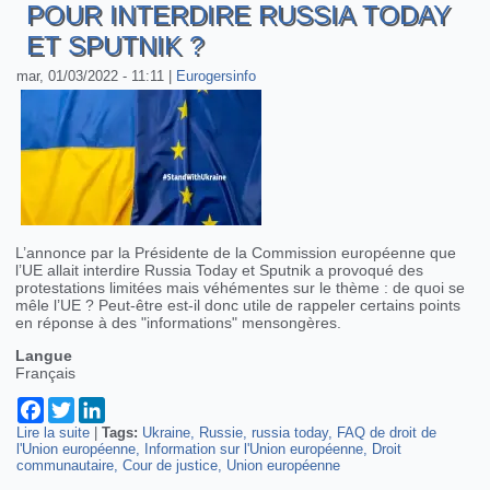
POUR INTERDIRE RUSSIA TODAY
ET SPUTNIK ?
mar, 01/03/2022 - 11:11
|
Eurogersinfo
L’annonce par la Présidente de la Commission européenne que
l’UE allait interdire Russia Today et Sputnik a provoqué des
protestations limitées mais véhémentes sur le thème : de quoi se
mêle l’UE ? Peut-être est-il donc utile de rappeler certains points
en réponse à des "informations" mensongères.
Langue
Français
Facebook
Twitter
LinkedIn
Lire la suite
de L’UE est-elle compétente pour interdire Russia Today et
|
Tags:
Ukraine
Russie
russia today
FAQ de droit de
l'Union européenne
Sputnik ?
Information sur l'Union européenne
Droit
communautaire
Cour de justice
Union européenne