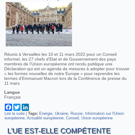
Réunis à Versailles les 10 et 11 mars 2022 pour un Conseil
informel, les 27 chefs d’Etat et de Gouvernement des pays
membres de l’Union européenne ont rendu publique une
Déclaration qui est un agenda de mesures à adopter pour trouver
« les formes nouvelles de notre Europe » pour reprendre les
termes d’Emmanuel Macron lors de la Conférence de presse du
11 mars.
Langue
Français
Facebook
Twitter
LinkedIn
Lire la suite
de Déclaration de Versailles, l'UE serre les rangs
|
Tags:
Energie
Ukraine
Russie
Information sur l'Union
européenne
Actualité européenne
Conseil
Union européenne
L’UE EST-ELLE COMPÉTENTE