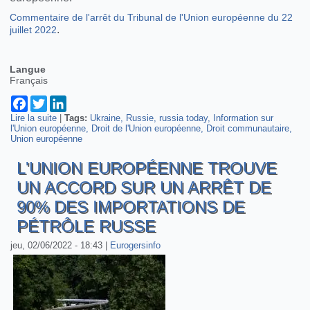
Commentaire de l'arrêt du Tribunal de l'Union européenne du 22
.
juillet 2022
Langue
Français
Facebook
Twitter
LinkedIn
Lire la suite
de Commentaire de l'arrêt dans l'affaire Russia Today France
|
Tags:
Ukraine
Russie
russia today
Information sur
l'Union européenne
Droit de l'Union européenne
Droit communautaire
Union européenne
L'UNION EUROPÉENNE TROUVE
UN ACCORD SUR UN ARRÊT DE
90% DES IMPORTATIONS DE
PÉTRÔLE RUSSE
jeu, 02/06/2022 - 18:43
|
Eurogersinfo