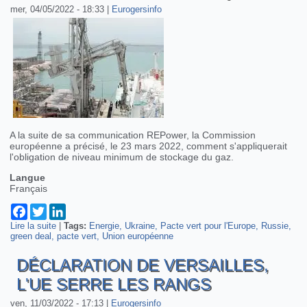
mer, 04/05/2022 - 18:33
|
Eurogersinfo
A la suite de sa communication REPower, la Commission
européenne a précisé, le 23 mars 2022, comment s'appliquerait
l'obligation de niveau minimum de stockage du gaz.
Langue
Français
Facebook
Twitter
LinkedIn
Lire la suite
de L’UE propose le stockage de l’énergie pour réduire la
|
Tags:
Energie
Ukraine
Pacte vert pour l'Europe
Russie
green deal
dépendance énergétique
pacte vert
Union européenne
DÉCLARATION DE VERSAILLES,
L'UE SERRE LES RANGS
ven, 11/03/2022 - 17:13
|
Eurogersinfo