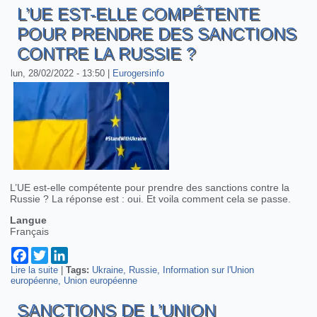
L’UE EST-ELLE COMPÉTENTE
POUR PRENDRE DES SANCTIONS
CONTRE LA RUSSIE ?
lun, 28/02/2022 - 13:50
|
Eurogersinfo
L’UE est-elle compétente pour prendre des sanctions contre la
Russie ? La réponse est : oui. Et voila comment cela se passe.
Langue
Français
Facebook
Twitter
LinkedIn
Lire la suite
de L’UE est-elle compétente pour prendre des sanctions
|
Tags:
Ukraine
Russie
Information sur l'Union
européenne
contre la Russie ?
Union européenne
SANCTIONS DE L’UNION