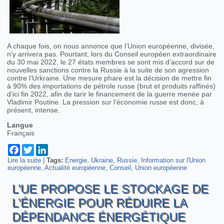
A chaque fois, on nous annonce que l’Union européenne, divisée,
n’y arrivera pas. Pourtant, lors du Conseil européen extraordinaire
du 30 mai 2022, le 27 états membres se sont mis d’accord sur de
nouvelles sanctions contre la Russie à la suite de son agression
contre l’Urkraine. Une mesure phare est la décision de mettre fin
à 90% des importations de pétrole russe (brut et produits raffinés)
d’ici fin 2022, afin de tarir le financement de la guerre menée par
Vladimir Poutine. La pression sur l’économie russe est donc, à
présent, intense.
Langue
Français
Facebook
Twitter
LinkedIn
Lire la suite
de L'Union européenne trouve un accord sur un arrêt de 90%
|
Tags:
Energie
Ukraine
Russie
Information sur l'Union
européenne
des importations de pétrôle russe
Actualité européenne
Conseil
Union européenne
L’UE PROPOSE LE STOCKAGE DE
L’ÉNERGIE POUR RÉDUIRE LA
DÉPENDANCE ÉNERGÉTIQUE