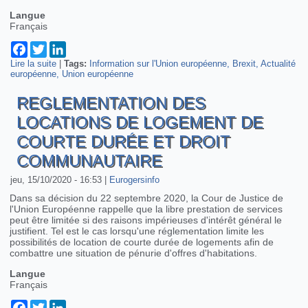
Langue
Français
Facebook
Twitter
LinkedIn
Lire la suite
de Les négociations post Brexit au point mort
|
Tags:
Information sur l'Union européenne
Brexit
Actualité
européenne
Union européenne
REGLEMENTATION DES
LOCATIONS DE LOGEMENT DE
COURTE DURÉE ET DROIT
COMMUNAUTAIRE
jeu, 15/10/2020 - 16:53
|
Eurogersinfo
Dans sa décision du 22 septembre 2020, la Cour de Justice de
l'Union Européenne rappelle que la libre prestation de services
peut être limitée si des raisons impérieuses d'intérêt général le
justifient. Tel est le cas lorsqu'une réglementation limite les
possibilités de location de courte durée de logements afin de
combattre une situation de pénurie d'offres d'habitations.
Langue
Français
Facebook
Twitter
LinkedIn