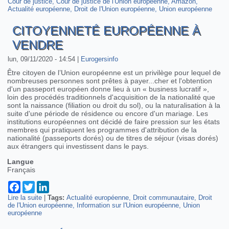
Cour de justice
Commission européenne
Cour de justice de l'Union européenne
Amazon
Actualité européenne
Droit de l'Union européenne
Union européenne
CITOYENNETÉ EUROPÉENNE À
VENDRE
lun, 09/11/2020 - 14:54
|
Eurogersinfo
Être citoyen de l’Union européenne est un privilège pour lequel de
nombreuses personnes sont prêtes à payer...cher et l'obtention
d'un passeport européen donne lieu à un « business lucratif »,
loin des procédés traditionnels d'acquisition de la nationalité que
sont la naissance (filiation ou droit du sol), ou la naturalisation à la
suite d'une période de résidence ou encore d'un mariage. Les
institutions européennes ont décidé de faire pression sur les états
membres qui pratiquent les programmes d'attribution de la
nationalité (passeports dorés) ou de titres de séjour (visas dorés)
aux étrangers qui investissent dans le pays.
Langue
Français
Facebook
Twitter
LinkedIn
Lire la suite
de Citoyenneté européenne à vendre
|
Tags:
Actualité européenne
Droit communautaire
Droit
de l'Union européenne
Information sur l'Union européenne
Union
européenne