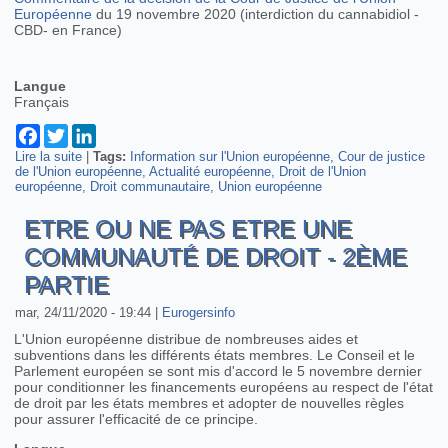
Européenne
du 19 novembre 2020 (interdiction du cannabidiol -
CBD- en France)
Langue
Français
Facebook
Twitter
LinkedIn
Lire la suite
de L'interdiction du cannabidiol en France remise en cause
|
Tags:
Information sur l'Union européenne
Cour de justice
de l'Union européenne
par la Cour de Justice de l'Union européenne
Actualité européenne
Droit de l'Union
européenne
Droit communautaire
Union européenne
ETRE OU NE PAS ETRE UNE
COMMUNAUTÉ DE DROIT - 2ÈME
PARTIE
mar, 24/11/2020 - 19:44
|
Eurogersinfo
L'Union européenne distribue de nombreuses aides et
subventions dans les différents états membres. Le Conseil et le
Parlement européen se sont mis d'accord le 5 novembre dernier
pour conditionner les financements européens au respect de l'état
de droit par les états membres et adopter de nouvelles règles
pour assurer l'efficacité de ce principe.