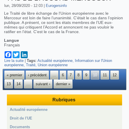
lun, 28/09/2020 - 12:03
|
Eurogersinfo
Le Traité de libre échange de l'Union européenne avec le
Mercosur est loin de faire l’unanimité. C’était le cas dans l’opinion
publique. A présent, ce sont les états membres de l’UE eux-
mêmes qui critiquent l’Accord et annoncent ne pas vouloir le
ratifier en l’état. C’est le cas de la France.
Langue
Français
Facebook
Twitter
LinkedIn
Lire la suite
de La France ne veut toujours pas de l’accord Mercosur
|
Tags:
Actualité européenne
Information sur l'Union
européenne
Traité
Union européenne
Pages
« premier
‹ précédent
…
6
7
8
9
10
11
12
13
14
…
suivant ›
dernier »
Rubriques
Actualité européenne
Droit de l'UE
Documents