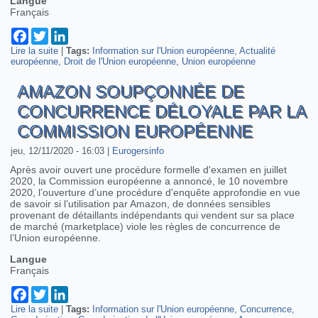
Langue
Français
Facebook
Twitter
LinkedIn
Lire la suite
de Etre ou ne pas etre une communauté de droit - 2ème
|
Tags:
Information sur l'Union européenne
Actualité
européenne
partie
Droit de l'Union européenne
Union européenne
AMAZON SOUPÇONNÉE DE
CONCURRENCE DÉLOYALE PAR LA
COMMISSION EUROPÉENNE
jeu, 12/11/2020 - 16:03
|
Eurogersinfo
Après avoir ouvert une procédure formelle d'examen en juillet
2020, la Commission européenne a annoncé, le 10 novembre
2020, l’ouverture d’une procédure d'enquête approfondie en vue
de savoir si l’utilisation par Amazon, de données sensibles
provenant de détaillants indépendants qui vendent sur sa place
de marché (marketplace) viole les règles de concurrence de
l’Union européenne.
Langue
Français
Facebook
Twitter
LinkedIn
Lire la suite
de Amazon soupçonnée de concurrence déloyale par la
|
Tags:
Information sur l'Union européenne
Concurrence