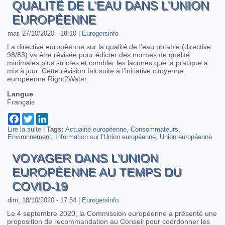
QUALITÉ DE L'EAU DANS L'UNION
EUROPÉENNE
mar, 27/10/2020 - 18:10
|
Eurogersinfo
La directive européenne sur la qualité de l'eau potable (directive
98/83) va être révisée pour édicter des normes de qualité
minimales plus strictes et combler les lacunes que la pratique a
mis à jour. Cette révision fait suite à l'initiative citoyenne
européenne Right2Water.
Langue
Français
Facebook
Twitter
LinkedIn
Lire la suite
de Qualité de l'eau dans l'Union européenne
|
Tags:
Actualité européenne
Consommateurs
Environnement
Information sur l'Union européenne
Union européenne
VOYAGER DANS L’UNION
EUROPÉENNE AU TEMPS DU
COVID-19
dim, 18/10/2020 - 17:54
|
Eurogersinfo
Le 4 septembre 2020, la Commission européenne a présenté une
proposition de recommandation au Conseil pour coordonner les