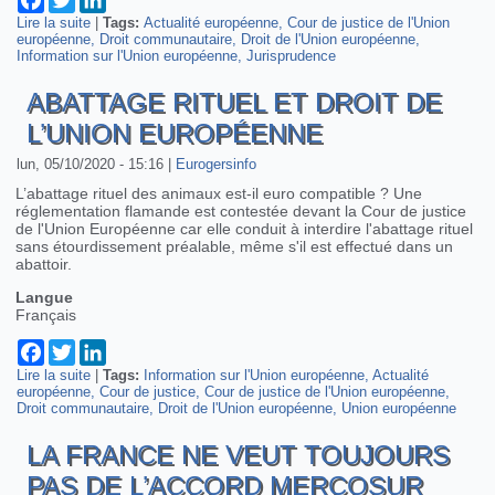
Lire la suite
de Reglementation des locations de logement de courte
|
Tags:
Actualité européenne
Cour de justice de l'Union
européenne
durée et droit communautaire
Droit communautaire
Droit de l'Union européenne
Information sur l'Union européenne
Jurisprudence
ABATTAGE RITUEL ET DROIT DE
L’UNION EUROPÉENNE
lun, 05/10/2020 - 15:16
|
Eurogersinfo
L’abattage rituel des animaux est-il euro compatible ? Une
réglementation flamande est contestée devant la Cour de justice
de l'Union Européenne car elle conduit à interdire l'abattage rituel
sans étourdissement préalable, même s'il est effectué dans un
abattoir.
Langue
Français
Facebook
Twitter
LinkedIn
Lire la suite
de Abattage rituel et droit de l’Union européenne
|
Tags:
Information sur l'Union européenne
Actualité
européenne
Cour de justice
Cour de justice de l'Union européenne
Droit communautaire
Droit de l'Union européenne
Union européenne
LA FRANCE NE VEUT TOUJOURS
PAS DE L’ACCORD MERCOSUR