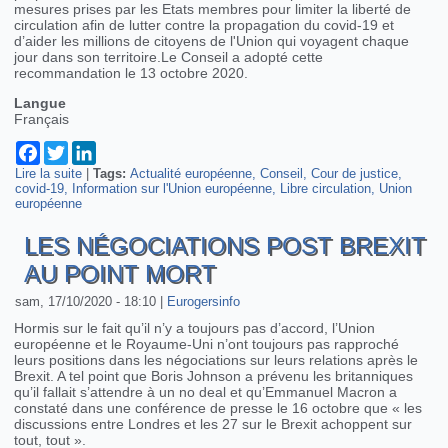
mesures prises par les Etats membres pour limiter la liberté de
circulation afin de lutter contre la propagation du covid-19 et
d’aider les millions de citoyens de l'Union qui voyagent chaque
jour dans son territoire.Le Conseil a adopté cette
recommandation le 13 octobre 2020.
Langue
Français
Facebook
Twitter
LinkedIn
Lire la suite
de Voyager dans l’Union européenne au temps du covid-19
|
Tags:
Actualité européenne
Conseil
Cour de justice
covid-19
Information sur l'Union européenne
Libre circulation
Union
européenne
LES NÉGOCIATIONS POST BREXIT
AU POINT MORT
sam, 17/10/2020 - 18:10
|
Eurogersinfo
Hormis sur le fait qu’il n’y a toujours pas d’accord, l’Union
européenne et le Royaume-Uni n’ont toujours pas rapproché
leurs positions dans les négociations sur leurs relations après le
Brexit. A tel point que Boris Johnson a prévenu les britanniques
qu’il fallait s’attendre à un no deal et qu’Emmanuel Macron a
constaté dans une conférence de presse le 16 octobre que « les
discussions entre Londres et les 27 sur le Brexit achoppent sur
tout, tout ».